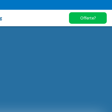
g
Offerte?