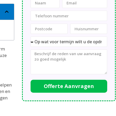
orm
euze
helpen
Offerte Aanvragen
en en
ngen