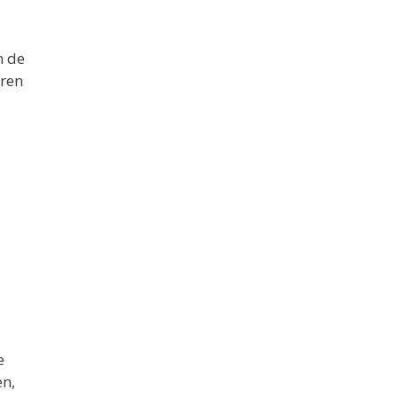
n de
eren
e
en,