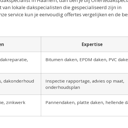
dakspecialist in Haarlem, dan ben je bij Offertedakspecia
 van lokale dakspecialisten die gespecialiseerd zijn in
 service kun je eenvoudig offertes vergelijken en de be
en
Expertise
dakreparatie,
Bitumen daken, EPDM daken, PVC dak
es, dakonderhoud
Inspectie rapportage, advies op maat,
onderhoudsplan
ie, zinkwerk
Pannendaken, platte daken, hellende 