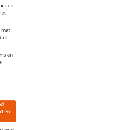
mheden
het
d met
dak
nis en
e
ed
id en