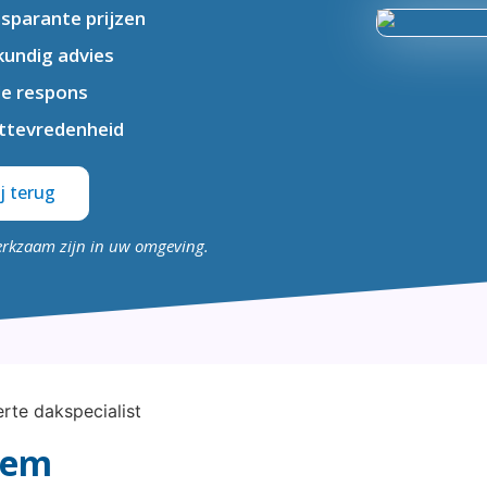
sparante prijzen
undig advies
le respons
ttevredenheid
j terug
erkzaam zijn in uw omgeving.
lem