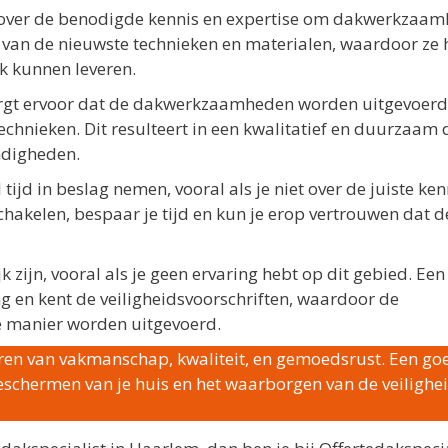
 over de benodigde kennis en expertise om dakwerkzaa
te van de nieuwste technieken en materialen, waardoor ze 
k kunnen leveren.
orgt ervoor dat de dakwerkzaamheden worden uitgevoer
chnieken. Dit resulteert in een kwalitatief en duurzaam 
ndigheden.
d in beslag nemen, vooral als je niet over de juiste ken
schakelen, bespaar je tijd en kun je erop vertrouwen dat d
jn, vooral als je geen ervaring hebt op dit gebied. Een
ing en kent de veiligheidsvoorschriften, waardoor de
 manier worden uitgevoerd.
teren van vakmanschap, kwaliteit, en gemoedsrust. Een go
beschermen van je huis en het waarborgen van de veilighe