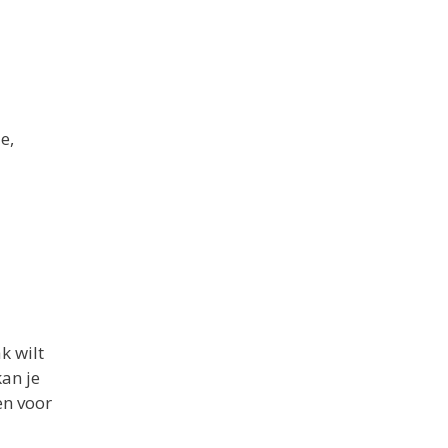
e,
k wilt
kan je
en voor