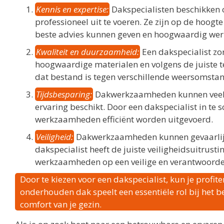
Kennis en expertise:
Dakspecialisten beschikken
professioneel uit te voeren. Ze zijn op de hoog
beste advies kunnen geven en hoogwaardig wer
Kwaliteit en duurzaamheid:
Een dakspecialist z
hoogwaardige materialen en volgens de juiste te
dat bestand is tegen verschillende weersomsta
Tijdsbesparing:
Dakwerkzaamheden kunnen veel tij
ervaring beschikt. Door een dakspecialist in te 
werkzaamheden efficiënt worden uitgevoerd.
Veiligheid:
Dakwerkzaamheden kunnen gevaarlijk zi
dakspecialist heeft de juiste veiligheidsuitrust
werkzaamheden op een veilige en verantwoorde
Door te kiezen voor een dakspecialist, kun je profi
onderhouden dak speelt een essentiële rol bij het 
comfort van je gezin.