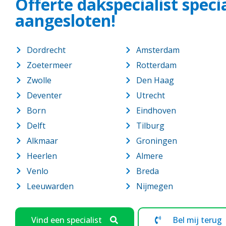
Offerte dakspecialist speci
aangesloten!
Dordrecht
Amsterdam
Zoetermeer
Rotterdam
Zwolle
Den Haag
Deventer
Utrecht
Born
Eindhoven
Delft
Tilburg
Alkmaar
Groningen
Heerlen
Almere
Venlo
Breda
Leeuwarden
Nijmegen
Vind een specialist
Bel mij terug