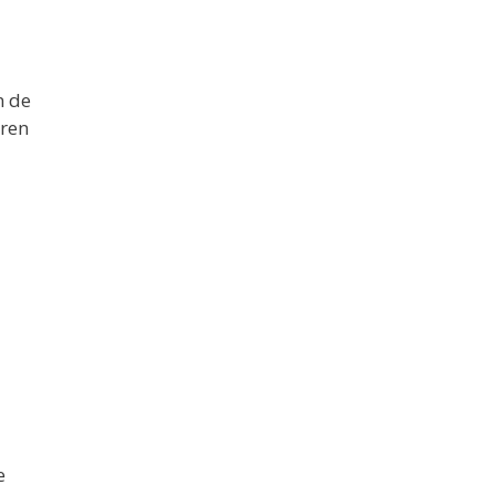
n de
eren
e