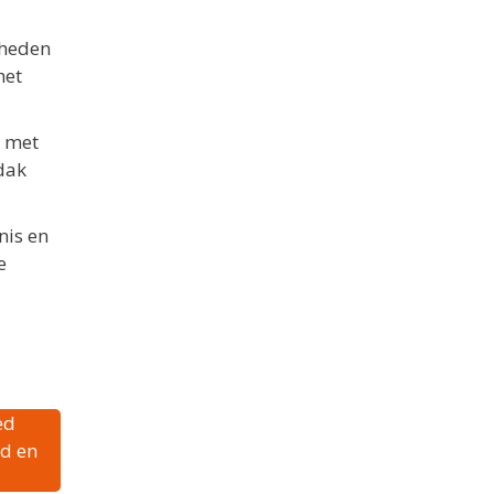
mheden
het
d met
dak
nis en
e
ed
id en