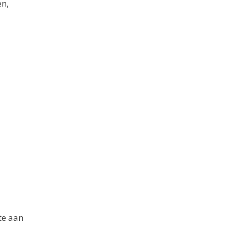
en,
te aan