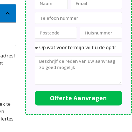
 adres!
nt
Offerte Aanvragen
ek te
en
fertes