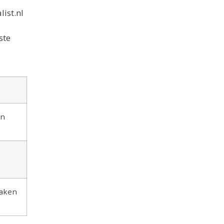
list.nl
ste
en
daken