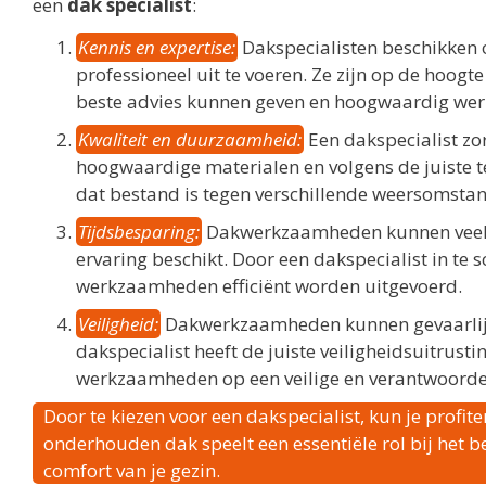
een
dak specialist
:
Kennis en expertise:
Dakspecialisten beschikken
professioneel uit te voeren. Ze zijn op de hoog
beste advies kunnen geven en hoogwaardig wer
Kwaliteit en duurzaamheid:
Een dakspecialist z
hoogwaardige materialen en volgens de juiste te
dat bestand is tegen verschillende weersomsta
Tijdsbesparing:
Dakwerkzaamheden kunnen veel tij
ervaring beschikt. Door een dakspecialist in te 
werkzaamheden efficiënt worden uitgevoerd.
Veiligheid:
Dakwerkzaamheden kunnen gevaarlijk zi
dakspecialist heeft de juiste veiligheidsuitrust
werkzaamheden op een veilige en verantwoorde
Door te kiezen voor een dakspecialist, kun je profi
onderhouden dak speelt een essentiële rol bij het 
comfort van je gezin.