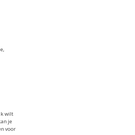
e,
k wilt
kan je
en voor