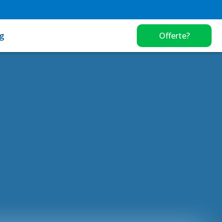
g
Offerte?