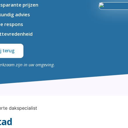
sparante prijzen
undig advies
le respons
ttevredenheid
j terug
erkzaam zijn in uw omgeving.
tad