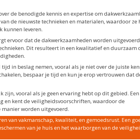
 over de benodigde kennis en expertise om dakwerkzaa
te van de nieuwste technieken en materialen, waardoor ze 
k kunnen leveren.
orgt ervoor dat de dakwerkzaamheden worden uitgevoer
chnieken. Dit resulteert in een kwalitatief en duurzaam 
ndigheden.
d in beslag nemen, vooral als je niet over de juiste ken
schakelen, bespaar je tijd en kun je erop vertrouwen dat d
jn, vooral als je geen ervaring hebt op dit gebied. Een
ing en kent de veiligheidsvoorschriften, waardoor de
 manier worden uitgevoerd.
teren van vakmanschap, kwaliteit, en gemoedsrust. Een go
beschermen van je huis en het waarborgen van de veilighe