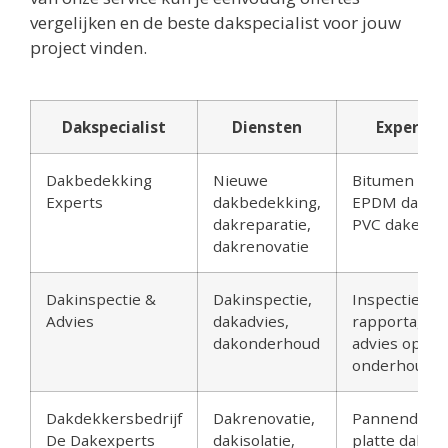
vergelijken en de beste dakspecialist voor jouw
project vinden.
Dakspecialist
Diensten
Expertis
Dakbedekking
Nieuwe
Bitumen dak
Experts
dakbedekking,
EPDM daken
dakreparatie,
PVC daken
dakrenovatie
Dakinspectie &
Dakinspectie,
Inspectie
Advies
dakadvies,
rapportage,
dakonderhoud
advies op ma
onderhoudsp
Dakdekkersbedrijf
Dakrenovatie,
Pannendake
De Dakexperts
dakisolatie,
platte daken,